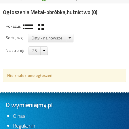
Ogłoszenia Metal-obróbka,hutnictwo
(0)
Pokazuj:
Sortuj wg:
Daty - najnowsze
Na stronę:
25
Nie znaleziono ogłoszeń.
O wymieniajmy.pl
O nas
Regulamin