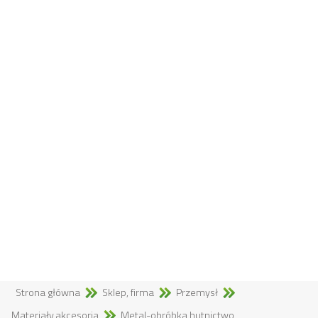
Strona główna
Sklep, firma
Przemysł
Materiały,akcesoria
Metal-obróbka,hutnictwo