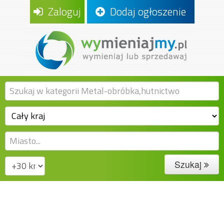
Zaloguj
Dodaj ogłoszenie
Szukaj