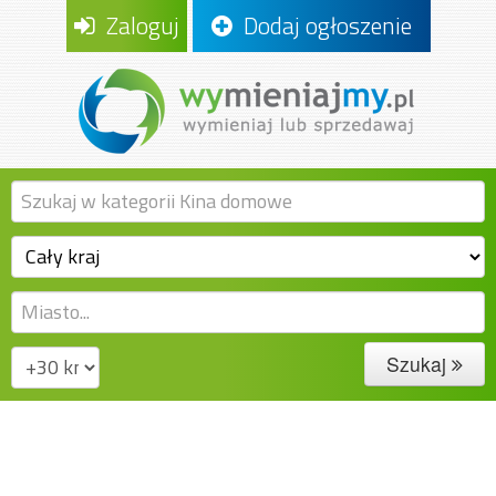
Zaloguj
Dodaj ogłoszenie
Szukaj