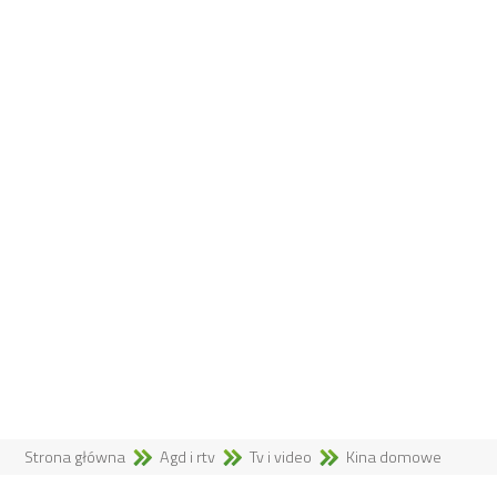
Strona główna
Agd i rtv
Tv i video
Kina domowe