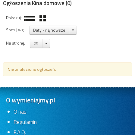
Ogłoszenia Kina domowe
(0)
Pokazuj:
Sortuj wg:
Daty - najnowsze
Na stronę:
25
Nie znaleziono ogłoszeń.
O wymieniajmy.pl
O nas
Regulamin
F.A.Q.