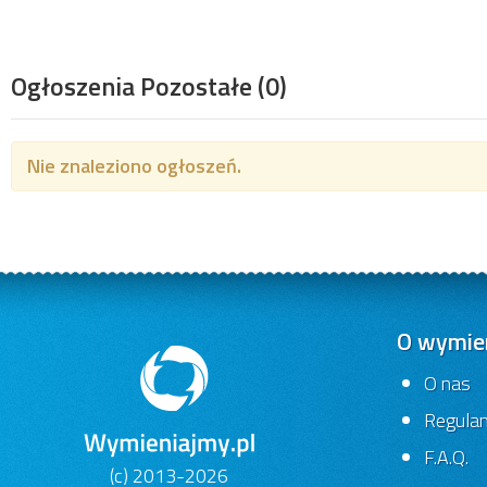
Ogłoszenia Pozostałe
(0)
Nie znaleziono ogłoszeń.
O wymien
O nas
Regula
F.A.Q.
(c) 2013-2026