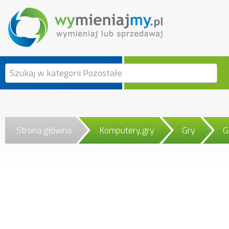
Strona główna
Komputery,gry
Gry
G