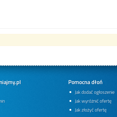
iajmy.pl
Pomocna dłoń
Jak dodać ogłoszenie
min
Jak wyróżnić ofertę
Jak złożyć ofertę