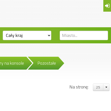
ry na konsole
Pozostałe
Na stronę:
25