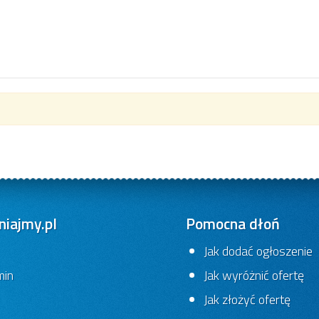
iajmy.pl
Pomocna dłoń
Jak dodać ogłoszenie
min
Jak wyróżnić ofertę
Jak złożyć ofertę