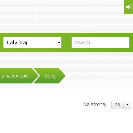
ry na konsole
Sony
Na stronę:
25