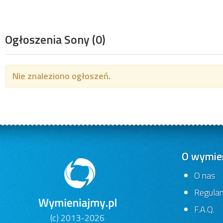
Ogłoszenia Sony
(0)
Nie znaleziono ogłoszeń.
O wymien
O nas
Regula
F.A.Q.
(c) 2013-2026