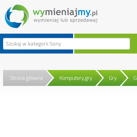
Strona główna
Komputery,gry
Gry
G