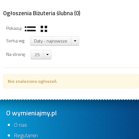
Ogłoszenia Biżuteria ślubna
(0)
Pokazuj:
Sortuj wg:
Daty - najnowsze
Na stronę:
25
Nie znaleziono ogłoszeń.
O wymieniajmy.pl
O nas
Regulamin