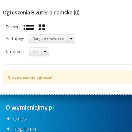
Ogłoszenia Biżuteria damska
(0)
Pokazuj:
Sortuj wg:
Daty - najnowsze
Na stronę:
25
Nie znaleziono ogłoszeń.
O wymieniajmy.pl
O nas
Regulamin