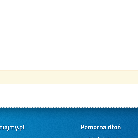
iajmy.pl
Pomocna dłoń