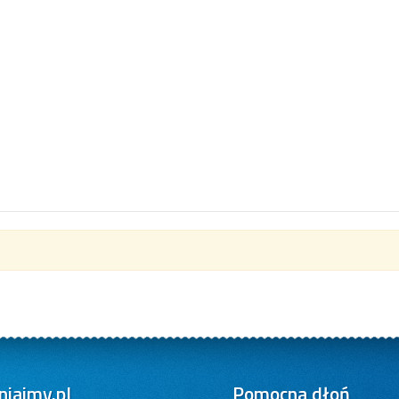
iajmy.pl
Pomocna dłoń