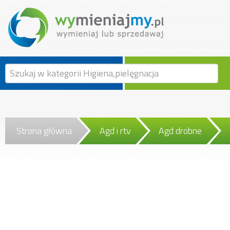
Strona główna
Agd i rtv
Agd drobne