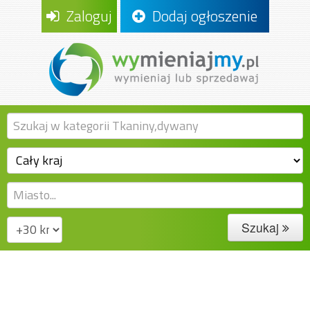
Zaloguj
Dodaj ogłoszenie
Szukaj