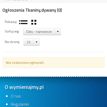
Ogłoszenia Tkaniny,dywany
(0)
Pokazuj:
Sortuj wg:
Daty - najnowsze
Na stronę:
25
Nie znaleziono ogłoszeń.
O wymieniajmy.pl
O nas
Regulamin