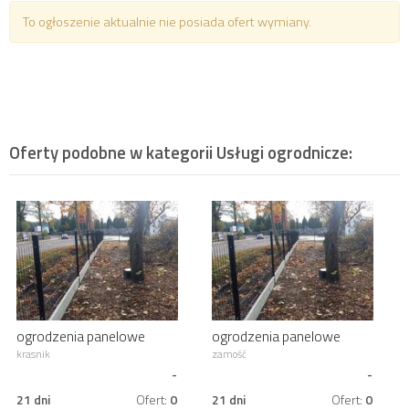
To ogłoszenie aktualnie nie posiada ofert wymiany.
Oferty podobne w kategorii
Usługi ogrodnicze
:
ogrodzenia panelowe
ogrodzenia panelowe
palisadowe montaż wraz z
palisadowe montaż wraz z
krasnik
zamość
materiałem
materiałem
-
-
21 dni
Ofert:
0
21 dni
Ofert:
0