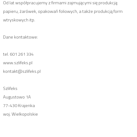
Od lat współpracujemy z firmami zajmującymi się produkcją:
papieru, żarówek, opakowań foliowych, a także produkcją form
wtryskowych itp.
Dane kontaktowe:
tel. 601 261 334
www.szlifeks.pl
kontakt@szlifeks.pl
Szlifeks
Augustowo 1A
77-430 Krajenka
woj. Wielkopolskie