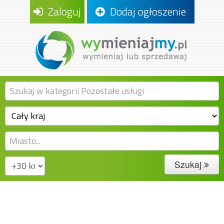
Zaloguj
Dodaj ogłoszenie
Szukaj