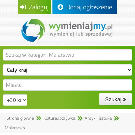
Zaloguj
Dodaj ogłoszenie
Szukaj
Strona główna
Kultura,rozrywka
Antyki i sztuka
Malarstwo