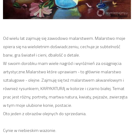
Od wielu lat zajmuję się zawodowo malarstwem. Malarstwo moje
opiera się na wieloletnim doświadczeniu, cechuje je subtelność
barw, gra świateł i cieni, dbałość o detale.
W swoim dorobku mam wiele nagród i wyróżnień za osiągnięcia
artystyczne.Malarstwo które uprawiam - to głównie malarstwo
sztalugowe - olejne. Zajmuję się też malarstwem akwarelowym i
również rysunkiem, KARYKATURĄ w kolorze i czarno białej. Temat
prac jest różny, portrety, martwa natura, kwiaty, pejzaże, zwierzęta
w tym moje ulubione konie, postacie.
Oto jeden z obrazów olejnych do sprzedania.
Cynie w niebieskim wazonie.