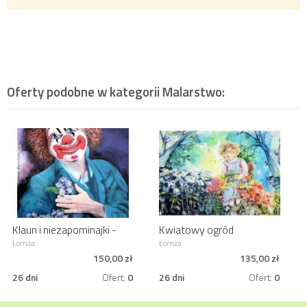
Oferty podobne w kategorii
Malarstwo
:
Klaun i niezapominajki -
Kwiatowy ogród
akwarela
Łomża
Łomża
150,00 zł
135,00 zł
26 dni
Ofert:
0
26 dni
Ofert:
0