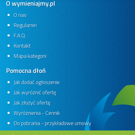
O wymieniajmy.pl
O nas
Regulamin
Portret konia - olej na
Astry - olej na płótnie
płótnie
Łomża
Łomża
F.A.Q.
150,00 zł
350,00 zł
Kontakt
25 dni
Ofert:
0
25 dni
Ofert:
0
Mapa kategorii
Pomocna dłoń
Jak dodać ogłoszenie
Jak wyróżnić ofertę
Jak złożyć ofertę
Kwiatowy ogród
Łomża
Wyróżnienia - Cennik
KUPIĘ OBRAZY
135,00 zł
Kraków
Do pobrania - przykładowe umowy
24 dni
Ofert:
0
-