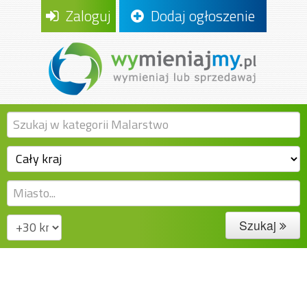
Zaloguj
Dodaj ogłoszenie
Szukaj