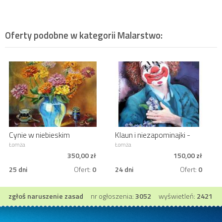
Oferty podobne w kategorii
Malarstwo
:
Cynie w niebieskim
Klaun i niezapominajki -
wazonie - olej na płótnie
akwarela
Łomża
Łomża
350,00 zł
150,00 zł
25 dni
Ofert:
0
24 dni
Ofert:
0
zgłoś naruszenie zasad
nr ogłoszenia:
3052
wyświetleń:
2421