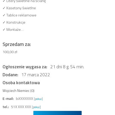
✓ Litery świetlne na ścianę
✓ Kasetony świetlne
✓ Tablice reklamowe
✓ Konstrukcje
✓ Montaże…
Sprzedam za:
100,00 zł
Ogłoszenie wygasa za:
21 dni 8 g. 54 min.
Dodane:
17 marca 2022
Osoba kontaktowa
Wojciech Niemiec (0)
E-mail:
biXXXXXXX
[pokaż]
tel.:
51X XXX XXX
[pokaż]