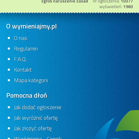
zgłoś naruszenie zasad
nr ogłoszenia:
10377
wyświetleń:
1983
O wymieniajmy.pl
O nas
Specjalista ds. BHP
Regulamin
Lublin
-
F.A.Q.
23 dni
Ofert:
0
Kontakt
Mapa kategorii
Pomocna dłoń
Jak dodać ogłoszenie
Jak wyróżnić ofertę
Jak złożyć ofertę
Specjalista ds. BHP
Specjalista ds. BHP
Wyróżnienia - Cennik