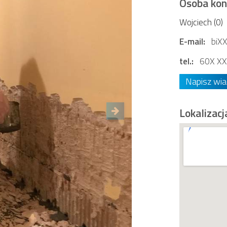
Osoba ko
Wojciech (0)
E-mail:
biX
tel.:
60X XX
Napisz wi
Lokalizacj