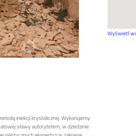
Wyświetl w
odą iniekcji krystalicznej. Wykonujemy
iatowej sławy autorytetem, w dziedzinie
cjalistycznych ekspertyz w zakresie