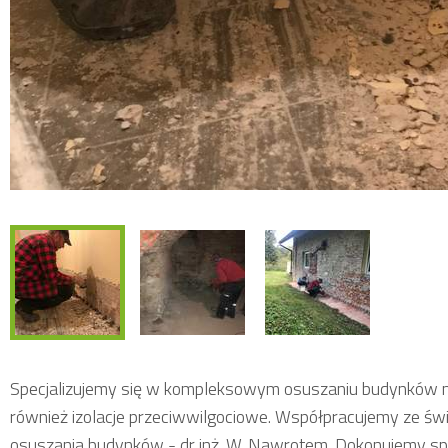
Specjalizujemy się w kompleksowym osuszaniu budynków met
również izolacje przeciwwilgociowe. Współpracujemy ze św
osuszania budynków - dr inż. W. Nawrotem. Dokonujemy spe