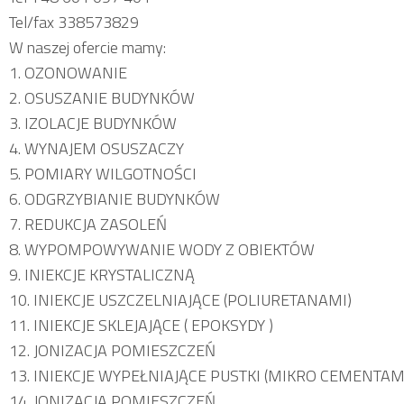
Tel/fax 338573829
W naszej ofercie mamy:
1. OZONOWANIE
2. OSUSZANIE BUDYNKÓW
3. IZOLACJE BUDYNKÓW
4. WYNAJEM OSUSZACZY
5. POMIARY WILGOTNOŚCI
6. ODGRZYBIANIE BUDYNKÓW
7. REDUKCJA ZASOLEŃ
8. WYPOMPOWYWANIE WODY Z OBIEKTÓW
9. INIEKCJE KRYSTALICZNĄ
10. INIEKCJE USZCZELNIAJĄCE (POLIURETANAMI)
11. INIEKCJE SKLEJAJĄCE ( EPOKSYDY )
12. JONIZACJA POMIESZCZEŃ
13. INIEKCJE WYPEŁNIAJĄCE PUSTKI (MIKRO CEMENTAMI
14. JONIZACJA POMIESZCZEŃ