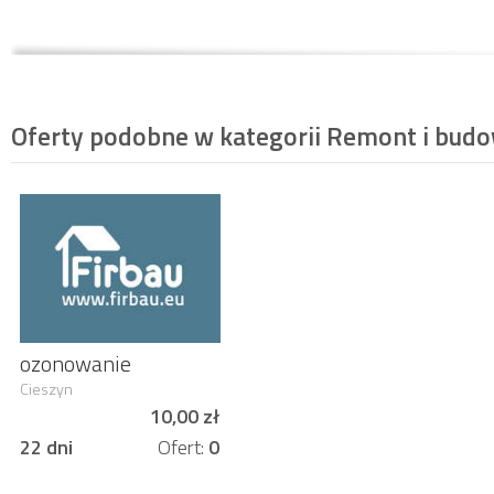
Oferty podobne w kategorii
Remont i bud
ozonowanie
usuwanie zapachów
Cieszyn
10,00 zł
22 dni
Ofert:
0