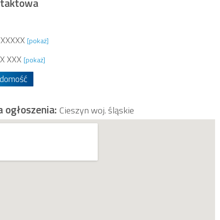
ntaktowa
XXXXXX
[pokaż]
X XXX
[pokaż]
adomość
a ogłoszenia:
Cieszyn woj. śląskie