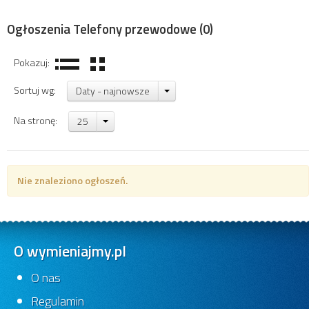
Ogłoszenia Telefony przewodowe
(0)
Pokazuj:
Sortuj wg:
Daty - najnowsze
Na stronę:
25
Nie znaleziono ogłoszeń.
O wymieniajmy.pl
O nas
Regulamin