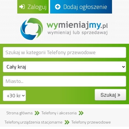
Zaloguj
Dodaj ogłoszenie
Szukaj
Strona główna
Telefony i akcesoria
Telefony,urządzenia stacjonarne
Telefony przewodowe