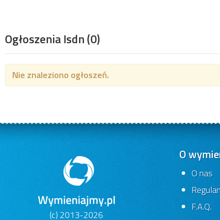
Ogłoszenia Isdn
(0)
Nie znaleziono ogłoszeń.
O wymien
O nas
Regula
F.A.Q.
(c) 2013-2026