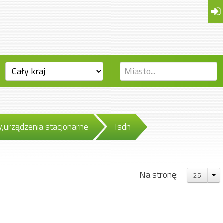
y,urządzenia stacjonarne
Isdn
Na stronę:
25