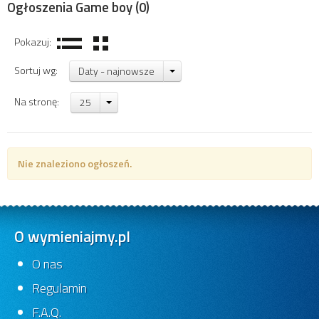
Ogłoszenia Game boy
(0)
Pokazuj:
Sortuj wg:
Daty - najnowsze
Na stronę:
25
Nie znaleziono ogłoszeń.
O wymieniajmy.pl
O nas
Regulamin
F.A.Q.