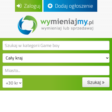
Zaloguj
Dodaj ogłoszenie
Szukaj