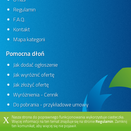
Regulamin
F.A.Q.
Kontakt
Mapa kategorii
Pomocna dłoń
Jak dodać ogłoszenie
Jak wyróżnić ofertę
Jak złożyć ofertę
Wyróżnienia - Cennik
Do pobrania - przykładowe umowy
Nasza strona do poprawnego funkcjonowania wykorzystuje ciasteczka.
X
Więcej informacji na ten temat znajduje się na stronie
Regulamin
. Zamknij
ten komunikat, aby więcej się nie pojawił.