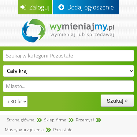
Zaloguj
Dodaj ogłoszenie
Szukaj
Strona główna
Sklep, firma
Przemysł
Maszyny,urządzenia
Pozostałe