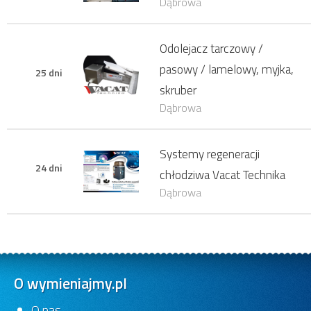
Dąbrowa
Odolejacz tarczowy /
pasowy / lamelowy, myjka,
25 dni
skruber
Dąbrowa
Systemy regeneracji
24 dni
chłodziwa Vacat Technika
Dąbrowa
O wymieniajmy.pl
O nas