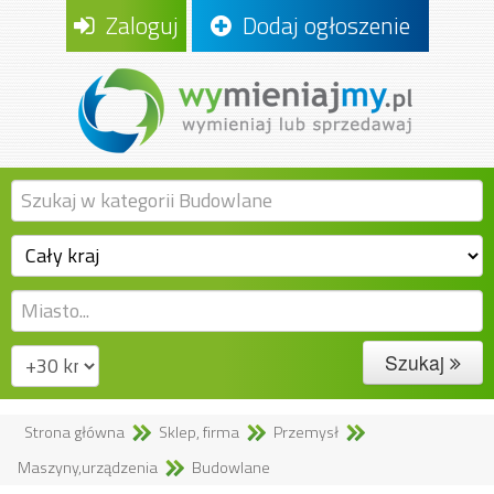
Zaloguj
Dodaj ogłoszenie
Szukaj
Strona główna
Sklep, firma
Przemysł
Maszyny,urządzenia
Budowlane