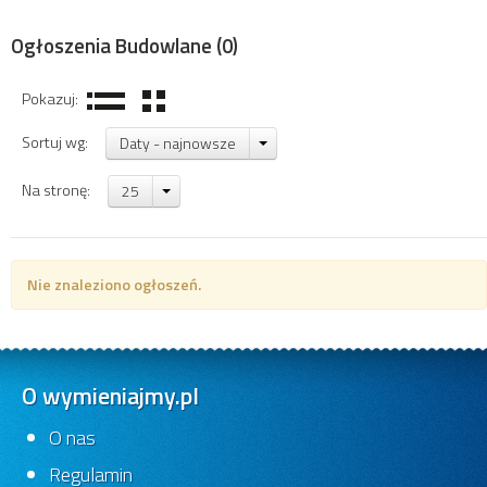
Ogłoszenia Budowlane
(0)
Pokazuj:
Sortuj wg:
Daty - najnowsze
Na stronę:
25
Nie znaleziono ogłoszeń.
O wymieniajmy.pl
O nas
Regulamin