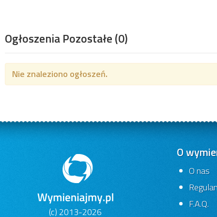
Ogłoszenia Pozostałe
(0)
Nie znaleziono ogłoszeń.
O wymien
O nas
Regula
F.A.Q.
(c) 2013-2026