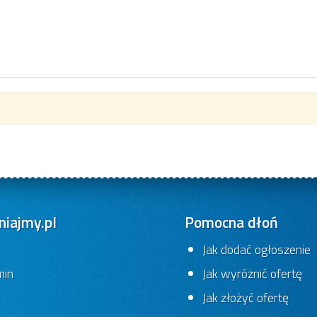
iajmy.pl
Pomocna dłoń
Jak dodać ogłoszenie
min
Jak wyróżnić ofertę
Jak złożyć ofertę