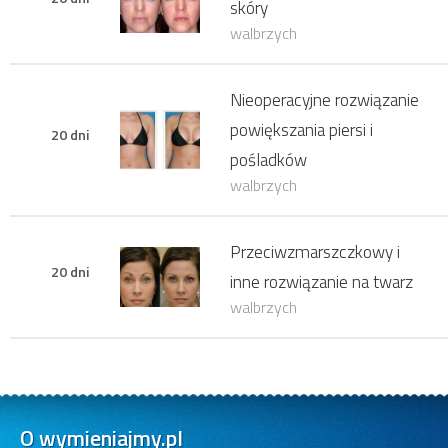
skóry
walbrzych
Nieoperacyjne rozwiązanie
powiększania piersi i
20 dni
pośladków
walbrzych
Przeciwzmarszczkowy i
20 dni
inne rozwiązanie na twarz
walbrzych
O wymieniajmy.pl