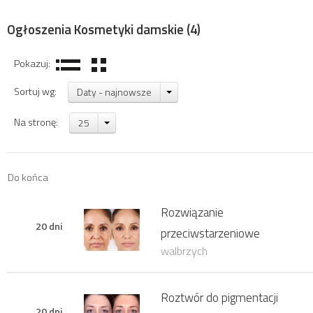
Ogłoszenia Kosmetyki damskie
(4)
Pokazuj:
Sortuj wg:
Daty - najnowsze
Na stronę:
25
Do końca
Rozwiązanie
20 dni
przeciwstarzeniowe
walbrzych
Roztwór do pigmentacji
20 dni