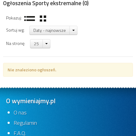
Ogłoszenia Sporty ekstremalne
(0)
Pokazuj:
Sortuj wg:
Daty - najnowsze
Na stronę:
25
Nie znaleziono ogłoszeń.
O wymieniajmy.pl
O nas
Regulamin
F.A.Q.