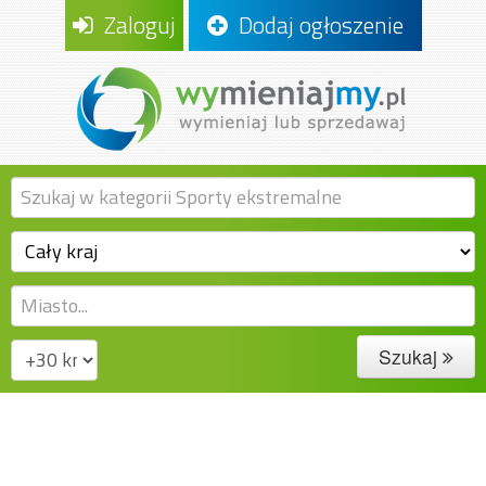
Zaloguj
Dodaj ogłoszenie
Szukaj