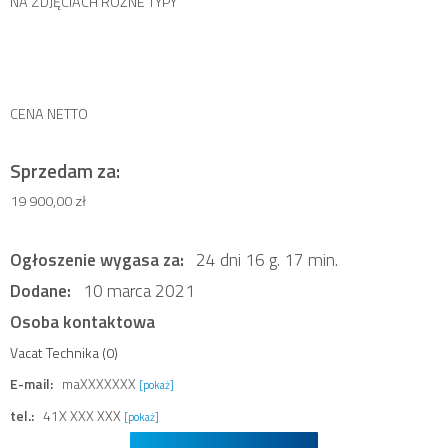
NA ZDJĘCIACH RÓŻNE TYPY
CENA NETTO
Sprzedam za:
19 900,00 zł
Ogłoszenie wygasa za:
24 dni 16 g. 17 min.
Dodane:
10 marca 2021
Osoba kontaktowa
Vacat Technika (0)
E-mail:
maXXXXXXX
[pokaż]
tel.:
41X XXX XXX
[pokaż]