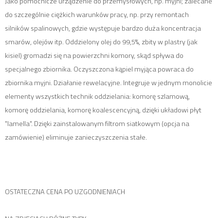
Jako pomocnicze urządzenie do przemysłowych, np. myjni; zalecane
do szczególnie ciężkich warunków pracy, np. przy remontach
silników spalinowych, gdzie występuje bardzo duża koncentracja
smarów, olejów itp. Oddzielony olej do 99,5%, zbity w plastry (jak
kisiel) gromadzi się na powierzchni komory, skąd spływa do
specjalnego zbiornika. Oczyszczona kąpiel myjąca powraca do
zbiornika myjni. Działanie rewelacyjne. Integruje w jednym monolicie
elementy wszystkich technik oddzielania: komorę szlamową,
komorę oddzielania, komorę koalescencyjną, dzięki układowi płyt
"lamella". Dzięki zainstalowanym filtrom siatkowym (opcja na
zamówienie) eliminuje zanieczyszczenia stałe.
OSTATECZNA CENA PO UZGODNIENIACH