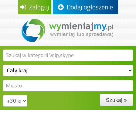
Zaloguj
Dodaj ogłoszenie
Szukaj