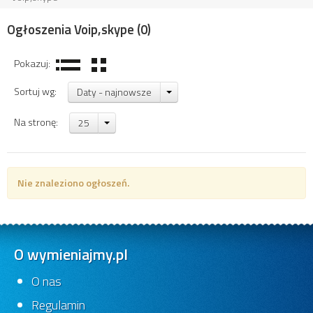
Ogłoszenia Voip,skype
(0)
Pokazuj:
Sortuj wg:
Daty - najnowsze
Na stronę:
25
Nie znaleziono ogłoszeń.
O wymieniajmy.pl
O nas
Regulamin