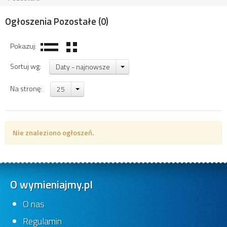
Ogłoszenia Pozostałe
(0)
Pokazuj:
Sortuj wg:
Daty - najnowsze
Na stronę:
25
Nie znaleziono ogłoszeń.
O wymieniajmy.pl
O nas
Regulamin