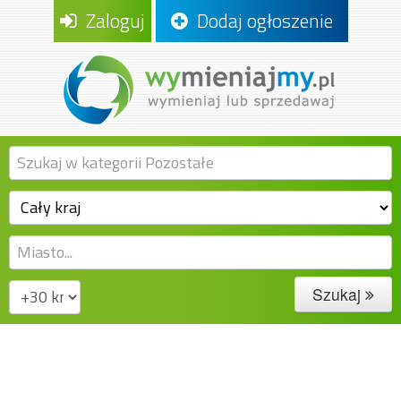
Zaloguj
Dodaj ogłoszenie
Szukaj