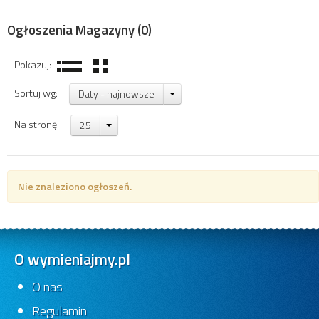
Ogłoszenia Magazyny
(0)
Pokazuj:
Sortuj wg:
Daty - najnowsze
Na stronę:
25
Nie znaleziono ogłoszeń.
O wymieniajmy.pl
O nas
Regulamin