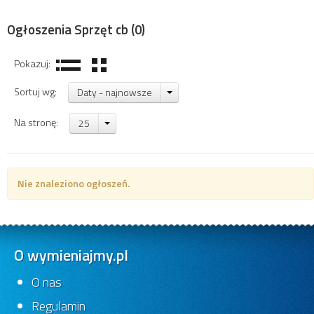
Ogłoszenia Sprzęt cb
(0)
Pokazuj:
Sortuj wg:
Daty - najnowsze
Na stronę:
25
Nie znaleziono ogłoszeń.
O wymieniajmy.pl
O nas
Regulamin