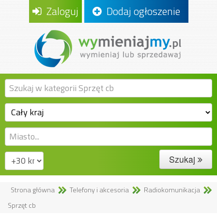
Zaloguj
Dodaj ogłoszenie
Szukaj
Strona główna
Telefony i akcesoria
Radiokomunikacja
Sprzęt cb