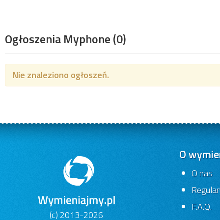
Ogłoszenia Myphone
(0)
Nie znaleziono ogłoszeń.
O wymien
O nas
Regula
F.A.Q.
(c) 2013-2026