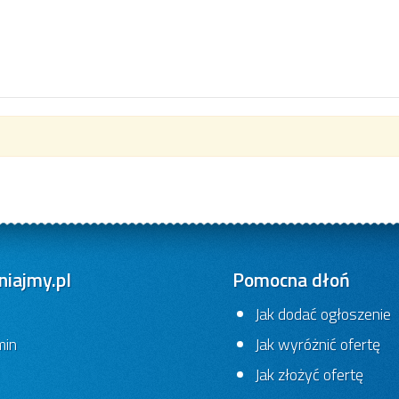
iajmy.pl
Pomocna dłoń
Jak dodać ogłoszenie
min
Jak wyróżnić ofertę
Jak złożyć ofertę