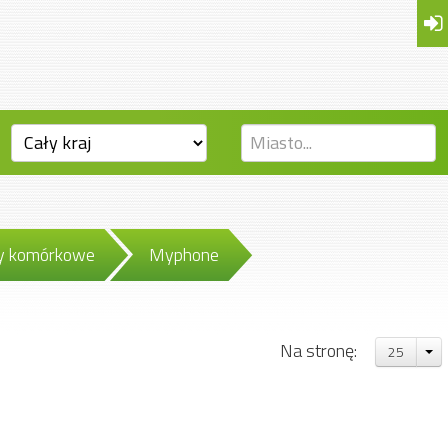
ny komórkowe
Myphone
Na stronę:
25