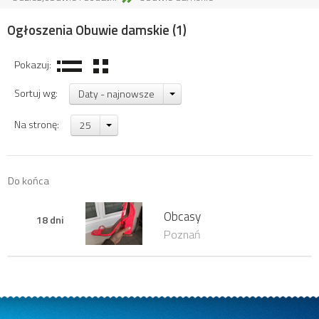
Ogłoszenia Obuwie damskie
(1)
Pokazuj:
Sortuj wg:
Daty - najnowsze
Na stronę:
25
Do końca
Obcasy
18 dni
Poznań