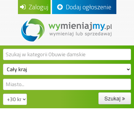
Zaloguj
Dodaj ogłoszenie
Szukaj