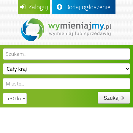
Zaloguj
Dodaj ogłoszenie
Szukaj