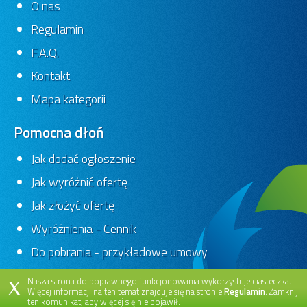
O nas
Regulamin
F.A.Q.
Kontakt
Mapa kategorii
Pomocna dłoń
Jak dodać ogłoszenie
Jak wyróżnić ofertę
Jak złożyć ofertę
Wyróżnienia - Cennik
Do pobrania - przykładowe umowy
Nasza strona do poprawnego funkcjonowania wykorzystuje ciasteczka.
X
Więcej informacji na ten temat znajduje się na stronie
Regulamin
. Zamknij
ten komunikat, aby więcej się nie pojawił.