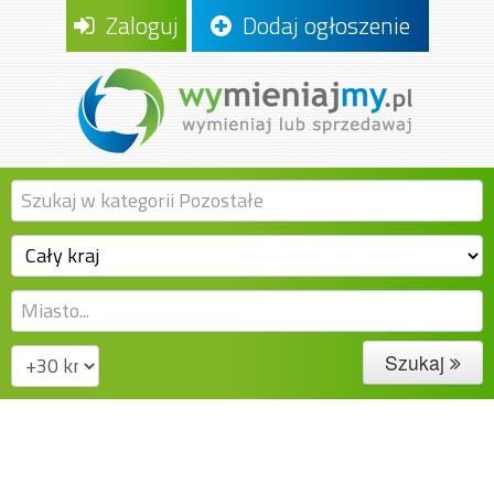
Zaloguj
Dodaj ogłoszenie
Szukaj