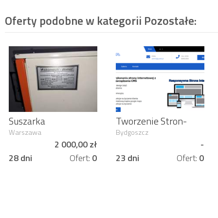
Oferty podobne w kategorii
Pozostałe
:
Suszarka
Tworzenie Stron-
przemyslowa do
Projektowanie WWW
Warszawa
Bydgoszcz
ubrań
2 000,00 zł
-
28 dni
Ofert:
0
23 dni
Ofert:
0