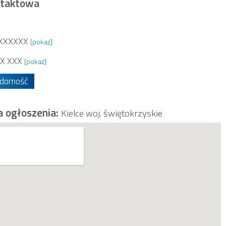
ntaktowa
XXXXXX
[pokaż]
X XXX
[pokaż]
adomość
a ogłoszenia:
Kielce woj. świętokrzyskie