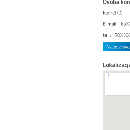
Osoba ko
Kornel (0)
E-mail:
koX
tel.:
50X XX
Napisz wi
Lokalizacj