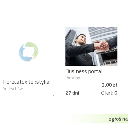
Business portal
intended for foreign
Wroclav
Horecatex tekstylia
investments and
2,00 zł
hotelowe i
Andrychów
connecting domestic
27 dni
Ofert:
0
restauracyjne
-
companies and
23 dni
Ofert:
0
presenting ou
zgłoś n