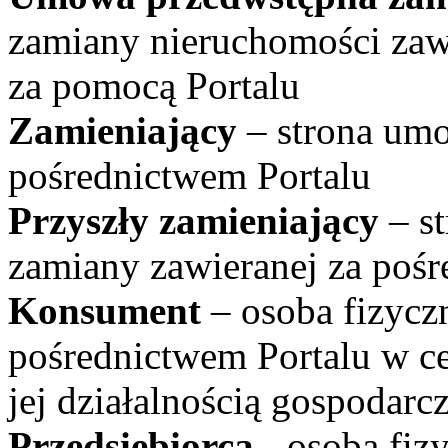
zamiany nieruchomości za
za pomocą Portalu
Zamieniający
– strona umo
pośrednictwem Portalu
Przyszły zamieniający
– s
zamiany zawieranej za pośr
Konsument
– osoba fizycz
pośrednictwem Portalu w c
jej działalnością gospodar
Przedsiębiorca
- osoba fiz