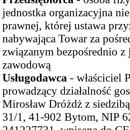
jednostka organizacyjna ni
prawnej, której ustawa prz
nabywająca Towar za pośre
związanym bezpośrednio z j
zawodową
Usługodawca
- właściciel
prowadzący działalność g
Mirosław Dróżdż z siedzib
31/1, 41-902 Bytom, NIP 
241227731, wpisana do CEI