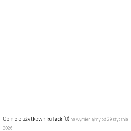
Opinie o użytkowniku
Jack
(0)
na wymieniajmy od 29 stycznia
2026