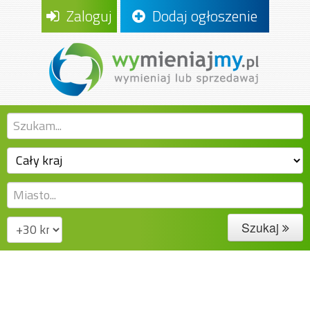
Zaloguj
Dodaj ogłoszenie
Szukaj